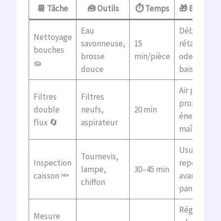
📆 Tâche
🧰 Outils
⏱️ Temps
🎁 Bénéfice
Eau
Débit
Nettoyage
savonneuse,
15
rétabli,
bouches
brosse
min/pièce
odeurs en
🧽
douce
baisse 🙂
Air plus
Filtres
Filtres
propre +
double
neufs,
20 min
énergie
flux 🔄
aspirateur
maîtrisée
Usure
Tournevis,
Inspection
repérée
lampe,
30–45 min
caisson 🔦
avant
chiffon
panne
Réglages
Mesure