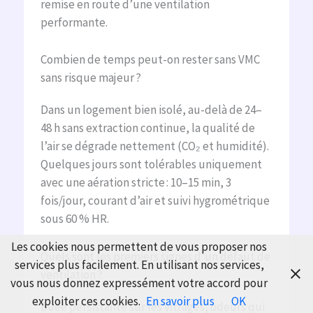
remise en route d’une ventilation
performante.
Combien de temps peut-on rester sans VMC
sans risque majeur ?
Dans un logement bien isolé, au-delà de 24–
48 h sans extraction continue, la qualité de
l’air se dégrade nettement (CO₂ et humidité).
Quelques jours sont tolérables uniquement
avec une aération stricte : 10–15 min, 3
fois/jour, courant d’air et suivi hygrométrique
sous 60 % HR.
Les cookies nous permettent de vous proposer nos
Quels sont les premiers signes d’un défaut de
services plus facilement. En utilisant nos services,
ventilation ?
vous nous donnez expressément votre accord pour
exploiter ces cookies.
En savoir plus
OK
Buée persistante sur les vitrages, odeurs qui