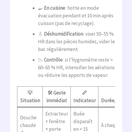
🍳
En cuisine
: hotte en mode
évacuation pendant et 10 min après
cuisson (pas de recyclage).
💧
Déshumidification
: viser 50–55 %
HR dans les pièces humides, vider le
bac régulièrement.
📉
Contrôle
: si l’hygromètre reste >
60–65 % HR, intensifier les aérations
ou réduire les apports de vapeur.
💡
🛠️ Geste
📏
⏳
Situation
immédiat
Indicateur
Durée/fréque
Extracteur
Buée
Douche
+ fenêtre
disparaît
chaude
À chaque usag
+ porte
en < 15