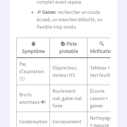
complet avant repose.
🔎
Gaines
: rechercher un coude
écrasé, un manchon déboîté, un
flexible trop tendu.
🧠
📚 Piste
🔍
👷
Symptôme
probable
Vérification
Pas
Disjoncteur,
Tableau +
d’aspiration
Élec
moteur HS
test feuille
😶‍🌫️
Roulement
Écoute
Bruits
usé, gaine mal
caisson +
Vent
anormaux 🔊
fixée
gaines
Nettoyage
Condensation
Encrassement
+ mesure
Vent