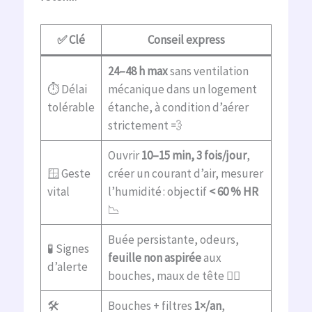
✅ Clé
Conseil express
24–48 h max
sans ventilation
⏱️ Délai
mécanique dans un logement
tolérable
étanche, à condition d’aérer
strictement 💨
Ouvrir
10–15 min, 3 fois/jour
,
🪟 Geste
créer un courant d’air, mesurer
vital
l’humidité : objectif
< 60 % HR
📉
Buée persistante, odeurs,
🧪 Signes
feuille non aspirée
aux
d’alerte
bouches, maux de tête 😶‍🌫️
🛠️
Bouches + filtres
1×/an
,