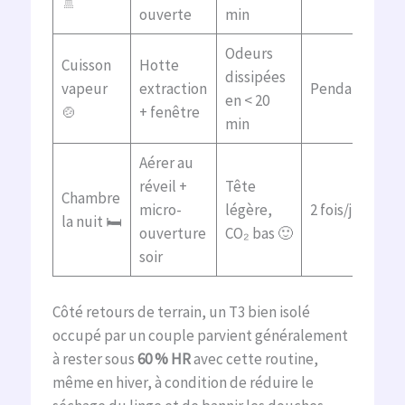
🚿
ouverte
min
Odeurs
Cuisson
Hotte
dissipées
vapeur
extraction
Pendant/aprè
en < 20
🍲
+ fenêtre
min
Aérer au
réveil +
Tête
Chambre
micro-
légère,
2 fois/jour
la nuit 🛏️
ouverture
CO₂ bas 🙂
soir
Côté retours de terrain, un T3 bien isolé
occupé par un couple parvient généralement
à rester sous
60 % HR
avec cette routine,
même en hiver, à condition de réduire le