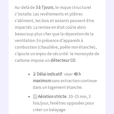
Au-delà de
3 à 7 jours
, le risque structurel
s’installe. Les revêtements et plâtres
s’abîment, les bois et isolants peuvent être
impactés. La remise en état coûte alors
beaucoup plus cher que la réparation de la
ventilation. En présence d’appareils à
combustion (chaudière, poêle non étanche),
s’ajoute un enjeu de sécurité : le monoxyde de
carbone impose un
détecteur CO
.
⏳
Délai indicatif
: viser
48 h
maximum
sans extraction continue
dans un logement étanche.
🪟
Aération stricte
: 10–15 min, 3
fois/jour, fenêtres opposées pour
créer un balayage.