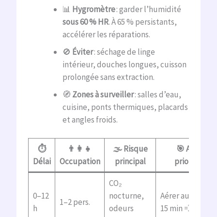
📊
Hygromètre
: garder l’humidité
sous 60 % HR
. À 65 % persistants,
accélérer les réparations.
🚫
Éviter
: séchage de linge
intérieur, douches longues, cuisson
prolongée sans extraction.
🧭
Zones à surveiller
: salles d’eau,
cuisine, ponts thermiques, placards
et angles froids.
⏱️
👨‍👩‍👧
🌫️ Risque
🎯 Action
Délai
Occupation
principal
prioritaire
CO₂
0–12
nocturne,
Aérer au réveil 
1–2 pers.
h
odeurs
15 min 💨