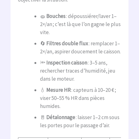
🧽
Bouches
: dépoussiérer/laver 1–
2×/an ; c’est là que l’on gagne le plus
vite.
🔄
Filtres double flux
: remplacer 1–
2×/an, aspirer doucement le caisson.
🔦
Inspection caisson
: 3–5 ans,
rechercher traces d’humidité, jeu
dans le moteur.
💧
Mesure HR
: capteurs à 10–20 € ;
viser 50–55 % HR dans pièces
humides.
🚪
Détalonnage
: laisser 1–2 cm sous
les portes pour le passage d’air.