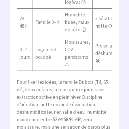
légères 🙂
Humidité,
24–
3 aérations/jour
Famille 3–4
buée, maux
48 h
hotte ⚙️
de tête 😕
Moisissures,
Pro en urgence 
3–7
Logement
COV
déshumidificati
jours
occupé
persistants
🛠️
⚠️
Pour fixer les idées, la famille Dubois (T4, 85
m², deux enfants) a tenu quatre jours sans
extraction active en plein hiver. Discipline
d’aération, hotte en mode évacuation,
déshumidificateur en salle d’eau : humidité
maintenue entre
52 et 58 % HR
, zéro
moisissure, mais une sensation de parois plus