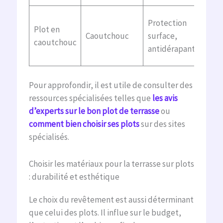
Moin
Protection
Plot en
résis
Caoutchouc
surface,
caoutchouc
char
antidérapant
lour
Pour approfondir, il est utile de consulter des
ressources spécialisées telles que
les avis
d’experts sur le bon plot de terrasse
ou
comment bien choisir ses plots
sur des sites
spécialisés.
Choisir les matériaux pour la terrasse sur plots
: durabilité et esthétique
Le choix du revêtement est aussi déterminant
que celui des plots. Il influe sur le budget,