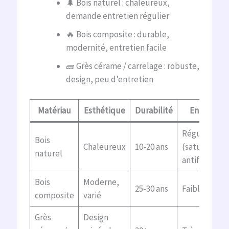
🌲 Bois naturel : chaleureux,
demande entretien régulier
🔥 Bois composite : durable,
modernité, entretien facile
🧱 Grès cérame / carrelage : robuste,
design, peu d’entretien
Matériau
Esthétique
Durabilité
Entretien
Régulier
Bois
Chaleureux
10-20 ans
(saturateur,
naturel
antifongique
Bois
Moderne,
25-30 ans
Faible
composite
varié
Grès
Design