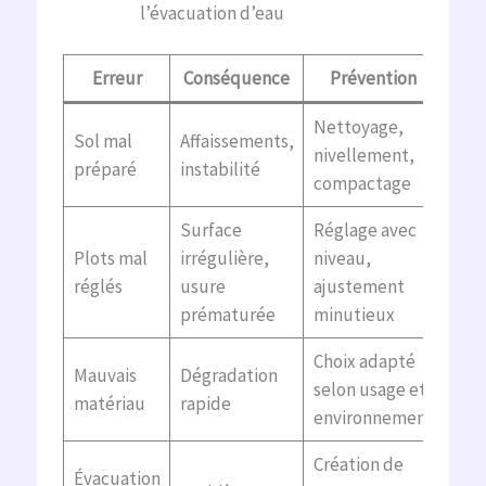
l’évacuation d’eau
Erreur
Conséquence
Prévention
Nettoyage,
Sol mal
Affaissements,
nivellement,
préparé
instabilité
compactage
Surface
Réglage avec
Plots mal
irrégulière,
niveau,
réglés
usure
ajustement
prématurée
minutieux
Choix adapté
Mauvais
Dégradation
selon usage et
matériau
rapide
environnement
Création de
Évacuation