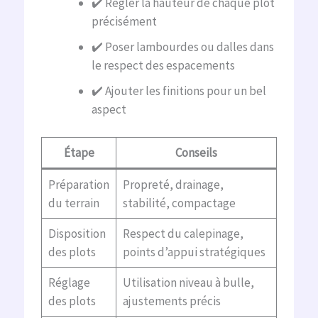
✔️ Régler la hauteur de chaque plot
précisément
✔️ Poser lambourdes ou dalles dans
le respect des espacements
✔️ Ajouter les finitions pour un bel
aspect
Étape
Conseils
Préparation
Propreté, drainage,
du terrain
stabilité, compactage
Disposition
Respect du calepinage,
des plots
points d’appui stratégiques
Réglage
Utilisation niveau à bulle,
des plots
ajustements précis