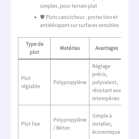
simples, pour terrain plat
🛡️ Plots caoutchouc : protection et
antidérapant sur surfaces sensibles
Type de
Matériau
Avantages
Inco
plot
Réglage
Prix 
précis,
Plot
élevé
Polypropylène
polyvalent,
réglable
méca
résistant aux
possi
intempéries
Pas
Simple à
Polypropylène
d’aj
Plot fixe
installer,
/ Béton
limit
économique
terra