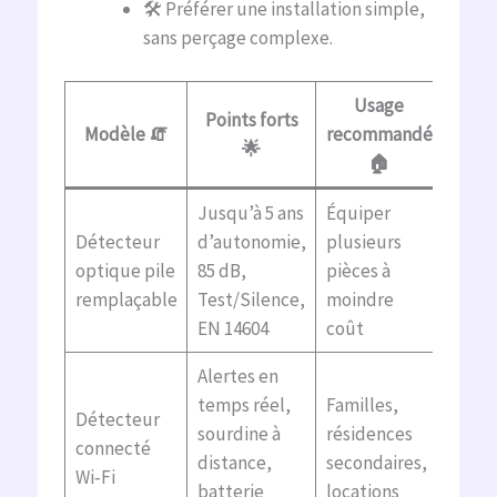
🛠️ Préférer une installation simple,
sans perçage complexe.
Usage
Points forts
Modèle 🧯
recommandé
🌟
🏠
Jusqu’à 5 ans
Équiper
Détecteur
d’autonomie,
plusieurs
optique pile
85 dB,
pièces à
remplaçable
Test/Silence,
moindre
EN 14604
coût
Alertes en
temps réel,
Familles,
Détecteur
sourdine à
résidences
connecté
distance,
secondaires,
Wi‑Fi
batterie
locations