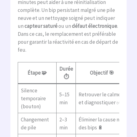
minutes peut aider à une réinitialisation
complète. Un bip persistant malgré une pile
neuve et un nettoyage soigné peut indiquer
un
capteur saturé
ou un
défaut électronique
.
Dans ce cas, le remplacement est préférable
pour garantir la réactivité en cas de départ de
feu.
Durée
Étape 🧩
Objectif 🎯
⏱️
Silence
5–15
Retrouver le calme
temporaire
min
et diagnostiquer ✅
(bouton)
Changement
2–3
Éliminer la cause n°1
de pile
min
des bips 🔋