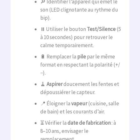
🔎 Identifier l’appareil qui émet le
son (LED clignotante au rythme du
bip).
⏸️ Utiliser le bouton
Test/Silence
(5
à 10 secondes) pour retrouver le
calme temporairement.
🔋 Remplacer la
pile
par le même
format en respectant la polarité (+/
−).
🧹
Aspirer
doucement les fentes et
dépoussiérer le capteur.
📍 Éloigner la
vapeur
(cuisine, salle
de bain) et les courants d’air.
⏳ Vérifier la
date de fabrication
: à
8–10 ans, envisager le
remplacement.