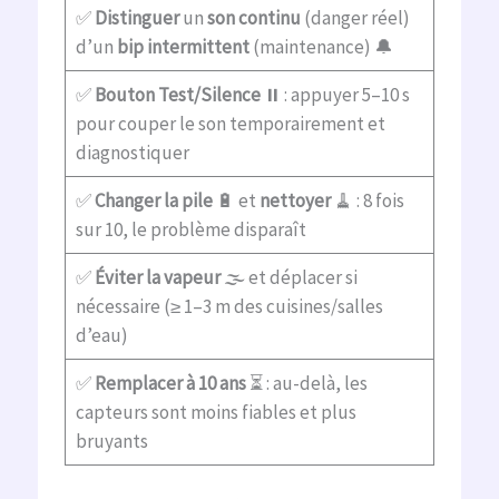
✅
Distinguer
un
son continu
(danger réel)
d’un
bip intermittent
(maintenance) 🔔
✅
Bouton Test/Silence
⏸️ : appuyer 5–10 s
pour couper le son temporairement et
diagnostiquer
✅
Changer la pile
🔋 et
nettoyer
🧹 : 8 fois
sur 10, le problème disparaît
✅
Éviter la vapeur
🌫️ et déplacer si
nécessaire (≥ 1–3 m des cuisines/salles
d’eau)
✅
Remplacer à 10 ans
⏳ : au-delà, les
capteurs sont moins fiables et plus
bruyants