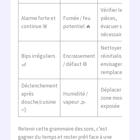
Vérifier les
Alarme forte et
Fumée / feu
pièces,
continue 🚨
potentiel 🔥
évacuer si
nécessaire
Nettoyer,
Bips irréguliers
Encrassement
réinitialiser,
🎢
/ défaut ⚙️
envisager
remplacement
Déclenchement
Déplacer à une
après
Humidité /
zone moins
douche/cuisine
vapeur 🌫️
exposée
💨
Retenir cette grammaire des sons, c’est
gagner du temps et rester prêt face à une