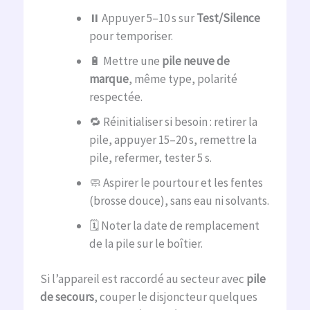
⏸️ Appuyer 5–10 s sur
Test/Silence
pour temporiser.
🔋 Mettre une
pile neuve de
marque
, même type, polarité
respectée.
🔁 Réinitialiser si besoin : retirer la
pile, appuyer 15–20 s, remettre la
pile, refermer, tester 5 s.
🧼 Aspirer le pourtour et les fentes
(brosse douce), sans eau ni solvants.
🗓️ Noter la date de remplacement
de la pile sur le boîtier.
Si l’appareil est raccordé au secteur avec
pile
de secours
, couper le disjoncteur quelques