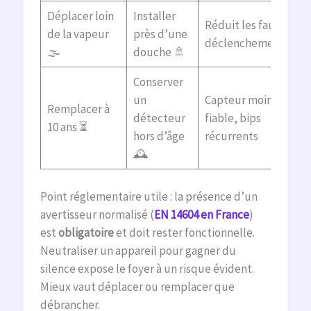
Déplacer loin
Installer
Réduit les faux
de la vapeur
près d’une
déclenchements
🌫️
douche 🚿
Conserver
un
Capteur moins
Remplacer à
détecteur
fiable, bips
10 ans ⏳
hors d’âge
récurrents
🕰️
Point réglementaire utile : la présence d’un
avertisseur normalisé (
EN 14604 en France
)
est
obligatoire
et doit rester fonctionnelle.
Neutraliser un appareil pour gagner du
silence expose le foyer à un risque évident.
Mieux vaut déplacer ou remplacer que
débrancher.