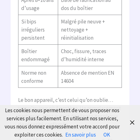
Après 8–10 ans
Date de fabrication au
d’usage
dos du boîtier
Si bips
Malgré pile neuve +
irréguliers
nettoyage +
persistent
réinitialisation
Boîtier
Choc, fissure, traces
endommagé
d’humidité interne
Norme non
Absence de mention EN
conforme
14604
Le bon appareil, c’est celui qu’on oublie…
jusqu’au jour où il protège. Un remplacement
Les cookies nous permettent de vous proposer nos
pertinent, c’est autant de silence gagné que
services plus facilement. En utilisant nos services,
de sécurité confirmée.
vous nous donnez expressément votre accord pour
exploiter ces cookies.
En savoir plus
OK