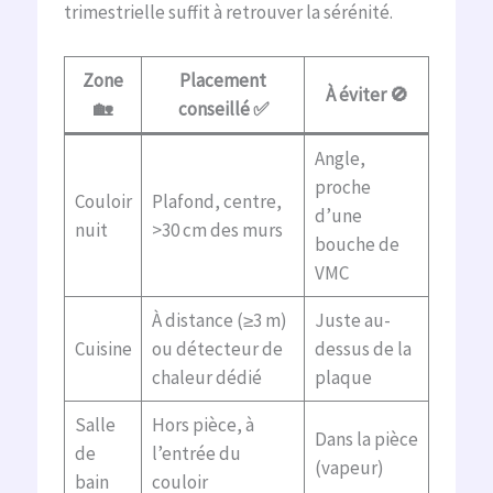
trimestrielle suffit à retrouver la sérénité.
Zone
Placement
À éviter 🚫
🏡
conseillé ✅
Angle,
proche
Couloir
Plafond, centre,
d’une
nuit
>30 cm des murs
bouche de
VMC
À distance (≥3 m)
Juste au-
Cuisine
ou détecteur de
dessus de la
chaleur dédié
plaque
Salle
Hors pièce, à
Dans la pièce
de
l’entrée du
(vapeur)
bain
couloir