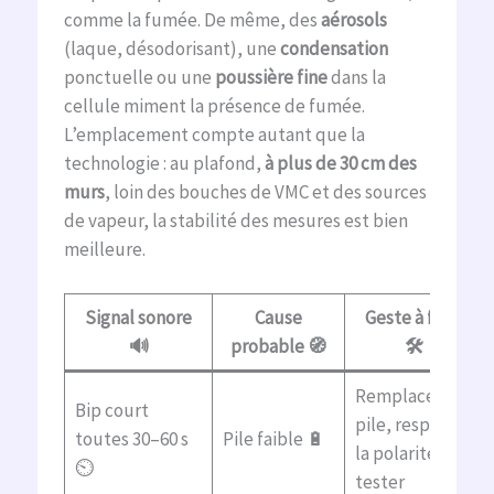
comme la fumée. De même, des
aérosols
(laque, désodorisant), une
condensation
ponctuelle ou une
poussière fine
dans la
cellule miment la présence de fumée.
L’emplacement compte autant que la
technologie : au plafond,
à plus de 30 cm des
murs
, loin des bouches de VMC et des sources
de vapeur, la stabilité des mesures est bien
meilleure.
Signal sonore
Cause
Geste à faire
🔊
probable 🧭
🛠️
Remplacer la
Bip court
pile, respecter
toutes 30–60 s
Pile faible 🔋
la polarité,
⏲️
tester