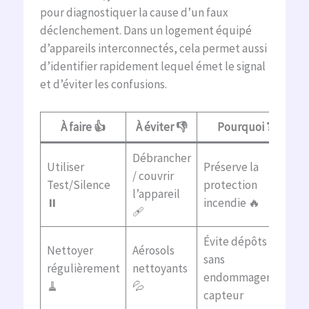
pour diagnostiquer la cause d’un faux
déclenchement. Dans un logement équipé
d’appareils interconnectés, cela permet aussi
d’identifier rapidement lequel émet le signal
et d’éviter les confusions.
À faire 👍
À éviter 👎
Pourquoi ❓
Débrancher
Utiliser
Préserve la
/ couvrir
Test/Silence
protection
l’appareil
⏸️
incendie 🔥
🩹
Évite dépôts
Nettoyer
Aérosols
sans
régulièrement
nettoyants
endommager le
🧹
💦
capteur