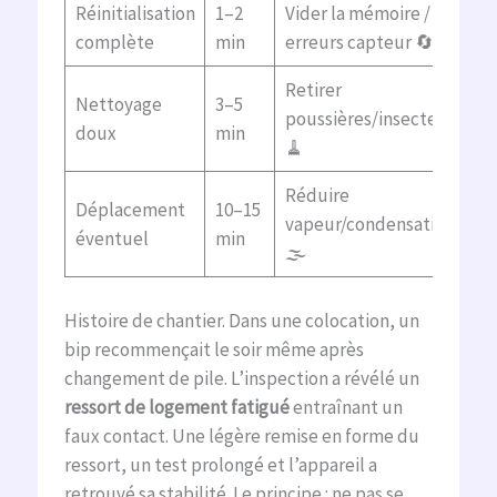
Réinitialisation
1–2
Vider la mémoire /
complète
min
erreurs capteur 🔄
Retirer
Nettoyage
3–5
poussières/insectes
doux
min
🧹
Réduire
Déplacement
10–15
vapeur/condensation
éventuel
min
🌫️
Histoire de chantier. Dans une colocation, un
bip recommençait le soir même après
changement de pile. L’inspection a révélé un
ressort de logement fatigué
entraînant un
faux contact. Une légère remise en forme du
ressort, un test prolongé et l’appareil a
retrouvé sa stabilité. Le principe : ne pas se