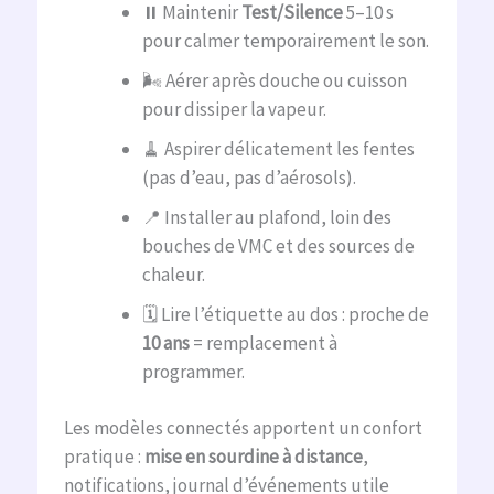
⏸️ Maintenir
Test/Silence
5–10 s
pour calmer temporairement le son.
🌬️ Aérer après douche ou cuisson
pour dissiper la vapeur.
🧹 Aspirer délicatement les fentes
(pas d’eau, pas d’aérosols).
📍 Installer au plafond, loin des
bouches de VMC et des sources de
chaleur.
🗓️ Lire l’étiquette au dos : proche de
10 ans
= remplacement à
programmer.
Les modèles connectés apportent un confort
pratique :
mise en sourdine à distance
,
notifications, journal d’événements utile