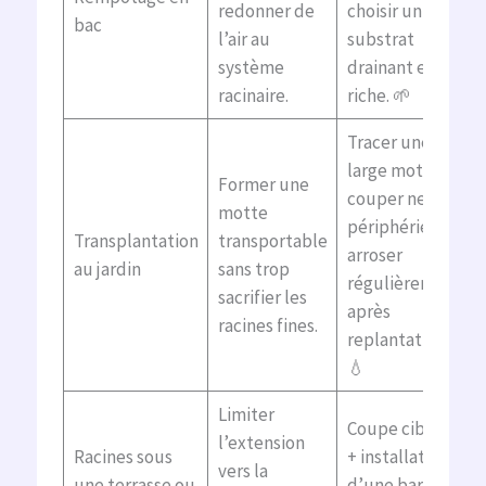
redonner de
choisir un
bac
l’air au
substrat
système
drainant et
racinaire.
riche. 🌱
Tracer une
large motte,
Former une
couper net en
motte
périphérie,
Transplantation
transportable
arroser
au jardin
sans trop
régulièrement
sacrifier les
après
racines fines.
replantation.
💧
Limiter
Coupe ciblée
l’extension
Racines sous
+ installation
vers la
une terrasse ou
d’une barrière