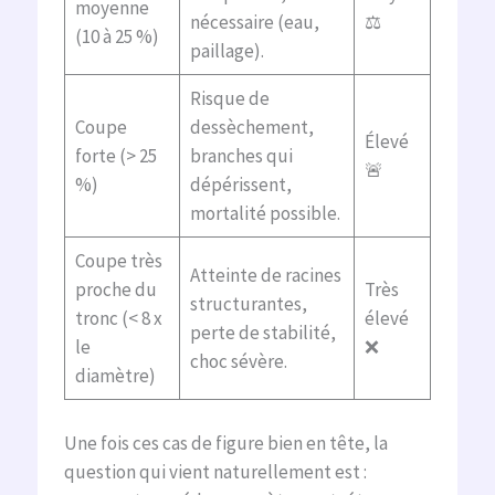
moyenne
nécessaire (eau,
⚖️
(10 à 25 %)
paillage).
Risque de
Coupe
dessèchement,
Élevé
forte (> 25
branches qui
🚨
%)
dépérissent,
mortalité possible.
Coupe très
Atteinte de racines
proche du
Très
structurantes,
tronc (< 8 x
élevé
perte de stabilité,
le
❌
choc sévère.
diamètre)
Une fois ces cas de figure bien en tête, la
question qui vient naturellement est :