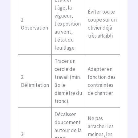
l’âge, la
Éviter toute
vigueur,
1.
coupe sur un
l’exposition
Observation
olivier déjà
au vent,
très affaibli.
l’état du
feuillage.
Tracer un
cercle de
Adapter en
2.
travail (min.
fonction des
Délimitation
8 x le
contraintes
diamètre du
de chantier.
tronc).
Décaisser
Ne pas
doucement
arracher les
autour de la
3.
racines, les