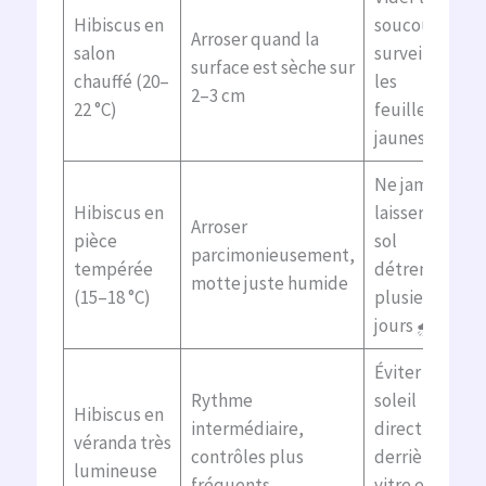
Hibiscus en
soucoupe,
Arroser quand la
salon
surveiller
surface est sèche sur
chauffé (20–
les
2–3 cm
22 °C)
feuilles
jaunes 💛
Ne jamais
Hibiscus en
laisser le
Arroser
pièce
sol
parcimonieusement,
tempérée
détrempé
motte juste humide
(15–18 °C)
plusieurs
jours 🌧️
Éviter le
Rythme
soleil
Hibiscus en
intermédiaire,
direct
véranda très
contrôles plus
derrière la
lumineuse
fréquents
vitre en