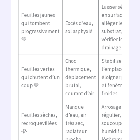
Laisser sécher
Feuilles jaunes
en surface,
qui tombent
Excès d’eau,
alléger le
progressivement
sol asphyxié
substrat,
💛
vérifier le
drainage
Choc
Stabiliser
Feuilles vertes
thermique,
l’emplacement,
qui chutent d’un
déplacement
éloigner portes
coup 💚
brutal,
et fenêtres
courant d’air
froides
Manque
Arrosage
Feuilles sèches,
d’eau, air
régulier,
recroquevillées
très sec,
soucoupe vide,
🥀
radiateur
humidifier
proche
légèrement l’air