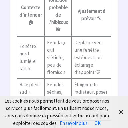
Réaction
Contexte
probable
Ajustement à
d’intérieur
de
prévoir 🔧
🏠
l’hibiscus
🌺
Feuillage
Déplacer vers
Fenêtre
qui
une fenêtre
nord,
s’étiole,
est/ouest, ou
lumière
peu de
éclairage
faible
floraison
d’appoint 💡
Baie plein
Feuilles
Éloigner du
sud +
sèches,
radiateur, poser
radiateur
boutons
un voilage,
Les cookies nous permettent de vous proposer nos
en
qui
humidifier
services plus facilement. En utilisant nos services,
dessous
avortent
légèrement l’air
vous nous donnez expressément votre accord pour
exploiter ces cookies.
En savoir plus
OK
Plante en