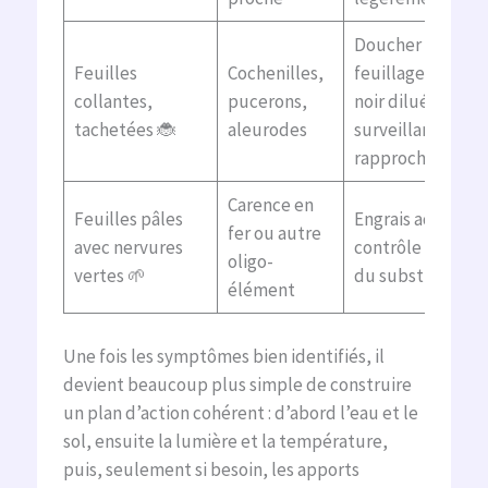
Doucher le
Feuilles
Cochenilles,
feuillage, savon
collantes,
pucerons,
noir dilué,
tachetées 🐞
aleurodes
surveillance
rapprochée
Carence en
Feuilles pâles
Engrais adapté,
fer ou autre
avec nervures
contrôle du pH
oligo-
vertes 🌱
du substrat
élément
Une fois les symptômes bien identifiés, il
devient beaucoup plus simple de construire
un plan d’action cohérent : d’abord l’eau et le
sol, ensuite la lumière et la température,
puis, seulement si besoin, les apports