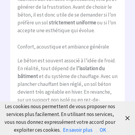
générer de la frustration. Avant de choisir le
béton, il est donc utile de se demander si l’on
préfère un sol
strictement uniforme
ou si l’on
accepte une esthétique qui évolue.
Confort, acoustique et ambiance générale
Le béton est souvent associé à l’idée de froid.
En réalité, tout dépend de
l’isolation du
bâtiment
et du système de chauffage. Avec un
plancher chauffant bien réglé, un sol béton
devient très agréable en hiver. En revanche,
sur un support non isolé ou en rez-de-
Les cookies nous permettent de vous proposer nos
chaussée ancien, la sensation peut rester
services plus facilement. En utilisant nos services,
fraîche sous le pied.
vous nous donnez expressément votre accord pour
exploiter ces cookies.
En savoir plus
OK
Côté acoustique, une surface dure renvoie