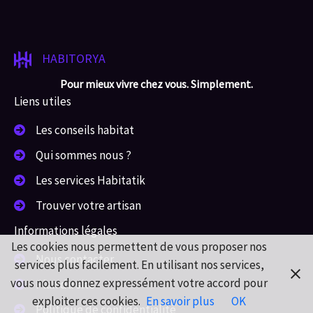
HABITORYA
Pour mieux vivre chez vous. Simplement.
Liens utiles
Les conseils habitat
Qui sommes nous ?
Les services Habitatik
Trouver votre artisan
Informations légales
Les cookies nous permettent de vous proposer nos
Nous contacter
services plus facilement. En utilisant nos services,
vous nous donnez expressément votre accord pour
Plan du site
exploiter ces cookies.
En savoir plus
OK
Politique de confidentialité