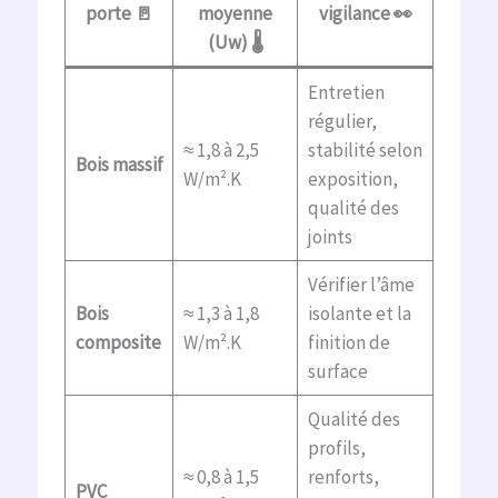
porte 🚪
moyenne
vigilance 👀
(Uw) 🌡️
Entretien
régulier,
≈ 1,8 à 2,5
stabilité selon
Bois massif
W/m².K
exposition,
qualité des
joints
Vérifier l’âme
Bois
≈ 1,3 à 1,8
isolante et la
composite
W/m².K
finition de
surface
Qualité des
profils,
≈ 0,8 à 1,5
renforts,
PVC