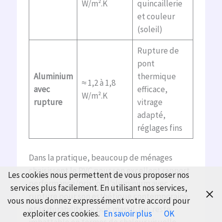
W/m².K
quincaillerie
et couleur
(soleil)
Rupture de
pont
Aluminium
thermique
≈ 1,2 à 1,8
avec
efficace,
W/m².K
rupture
vitrage
adapté,
réglages fins
Dans la pratique, beaucoup de ménages
choisissent le PVC pour son excellent rapport
Les cookies nous permettent de vous proposer nos
performance/prix, ou l’aluminium avec
services plus facilement. En utilisant nos services,
rupture pour son esthétique contemporaine
vous nous donnez expressément votre accord pour
et sa durabilité. Le bois massif, lui, reste
exploiter ces cookies.
En savoir plus
OK