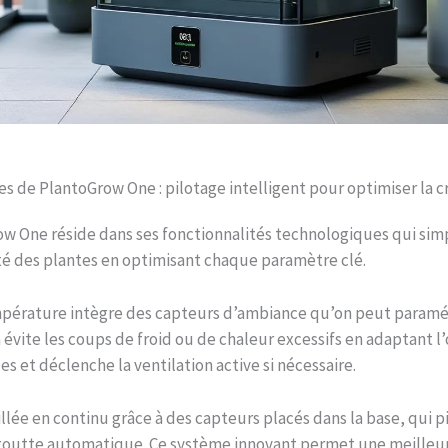
es de PlantoGrow One : pilotage intelligent pour optimiser la c
ow One réside dans ses fonctionnalités technologiques qui simpl
té des plantes en optimisant chaque paramètre clé.
mpérature intègre des capteurs d’ambiance qu’on peut paramét
a évite les coups de froid ou de chaleur excessifs en adaptant 
 et déclenche la ventilation active si nécessaire.
llée en continu grâce à des capteurs placés dans la base, qui p
à goutte automatique. Ce système innovant permet une meilleur