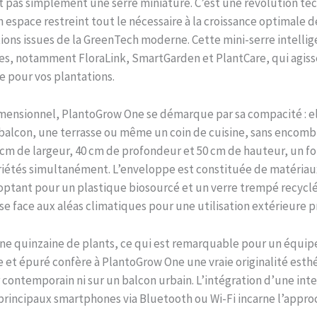
 pas simplement une serre miniature. C’est une révolution t
 espace restreint tout le nécessaire à la croissance optimale d
tions issues de la GreenTech moderne. Cette mini-serre intellig
es, notamment FloraLink, SmartGarden et PlantCare, qui agiss
e pour vos plantations.
mensionnel, PlantoGrow One se démarque par sa compacité : el
balcon, une terrasse ou même un coin de cuisine, sans encomb
cm de largeur, 40 cm de profondeur et 50 cm de hauteur, un f
ariétés simultanément. L’enveloppe est constituée de matériaux
ptant pour un plastique biosourcé et un verre trempé recyclé a
se face aux aléas climatiques pour une utilisation extérieure 
une quinzaine de plants, ce qui est remarquable pour un équip
e et épuré confère à PlantoGrow One une vraie originalité est
r contemporain ni sur un balcon urbain. L’intégration d’une in
principaux smartphones via Bluetooth ou Wi-Fi incarne l’app