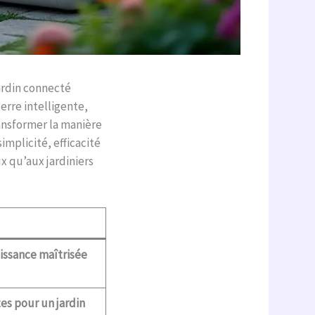
ardin connecté
rre intelligente,
ansformer la manière
simplicité, efficacité
x qu’aux jardiniers
oissance maîtrisée
tes pour un jardin