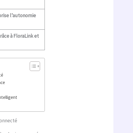
orise l’autonomie
râce à FloraLink et
té
nce
ntelligent
connecté