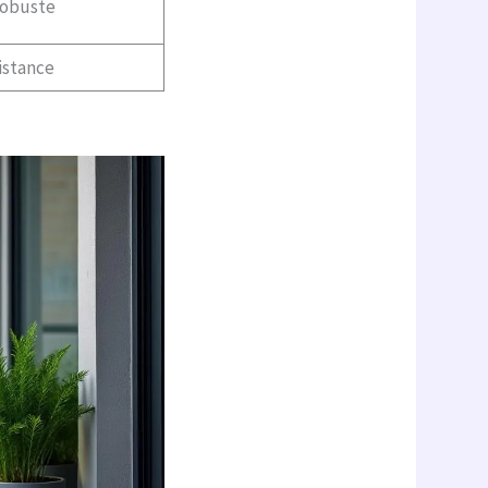
robuste
distance