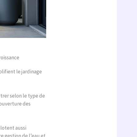
roissance
ifient le jardinage
rer selon le type de
l’ouverture des
ilotent aussi
e gestion de l’eau et