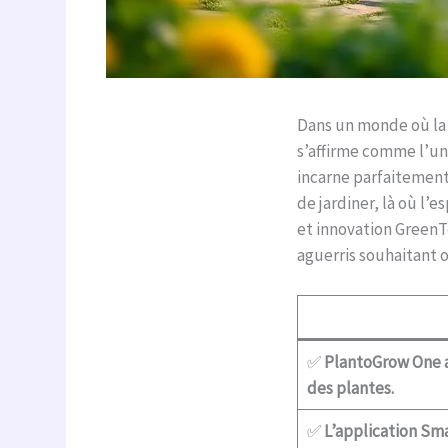
Dans un monde où la 
s’affirme comme l’un
incarne parfaitement
de jardiner, là où l’e
et innovation GreenTe
aguerris souhaitant o
✅
PlantoGrow One au
des plantes.
✅
L’application Sma