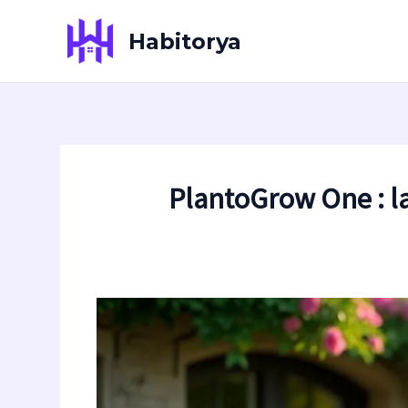
Aller
au
Habitorya
contenu
PlantoGrow One : la