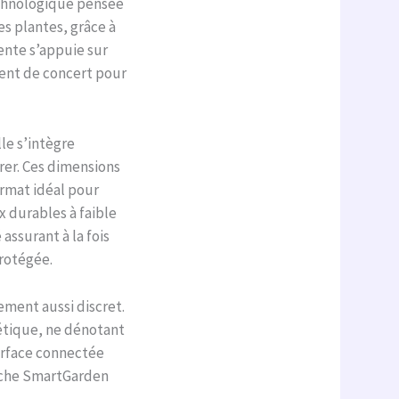
echnologique pensée
es plantes, grâce à
ente s’appuie sur
ent de concert pour
le s’intègre
rer. Ces dimensions
ormat idéal pour
 durables à faible
ssurant à la fois
protégée.
ement aussi discret.
hétique, ne dénotant
terface connectée
roche SmartGarden