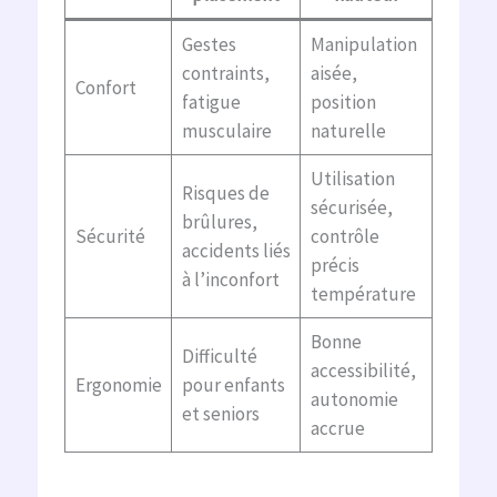
Gestes
Manipulation
contraints,
aisée,
Confort
fatigue
position
musculaire
naturelle
Utilisation
Risques de
sécurisée,
brûlures,
Sécurité
contrôle
accidents liés
précis
à l’inconfort
température
Bonne
Difficulté
accessibilité,
Ergonomie
pour enfants
autonomie
et seniors
accrue