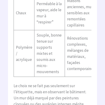
Maisons
Perméable à la
anciennes, murs
vapeur, aide le
Chaux
sensibles aux
mur à
remontées
“respirer”
capillaires
Souple, bonne
Rénovations
tenue sur
complexes,
Polymère
supports
mélanges de
/
mixtes et
matériaux,
acrylique
soumis aux
façades
micro-
contemporaines
mouvements
Le choix ne se fait pas seulement sur
l’étiquette, mais en observant le bâtiment.
Un mur déjà marqué par des peintures
cloquées ou des auréoles internes mérite