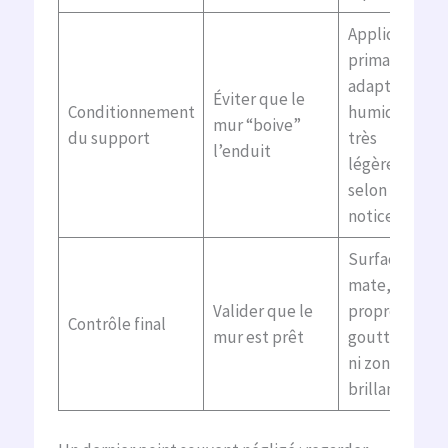
Appliquer un
primaire
adapté ou
Éviter que le
Conditionnement
humidifier
mur “boive”
du support
très
l’enduit
légèrement
selon la
notice
Surface
mate,
Valider que le
propre, sans
Contrôle final
mur est prêt
gouttelettes
ni zones
brillantes