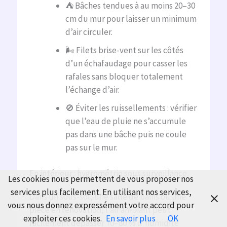
⛺ Bâches tendues à au moins 20–30
cm du mur pour laisser un minimum
d’air circuler.
🌬️ Filets brise-vent sur les côtés
d’un échafaudage pour casser les
rafales sans bloquer totalement
l’échange d’air.
🚫 Éviter les ruissellements : vérifier
que l’eau de pluie ne s’accumule
pas dans une bâche puis ne coule
pas sur le mur.
En intérieur : hygrométrie sous surveillance
Les cookies nous permettent de vous proposer nos
services plus facilement. En utilisant nos services,
Dans un sous-sol, une salle de bains ou une
vous nous donnez expressément votre accord pour
pièce en rénovation, l’air ambiant peut
exploiter ces cookies.
En savoir plus
OK
facilement dépasser 70–80 % d’humidité