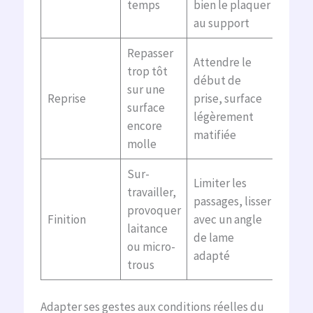
temps
bien le plaquer
au support
Repasser
Attendre le
trop tôt
début de
sur une
Reprise
prise, surface
surface
légèrement
encore
matifiée
molle
Sur-
Limiter les
travailler,
passages, lisser
provoquer
Finition
avec un angle
laitance
de lame
ou micro-
adapté
trous
Adapter ses gestes aux conditions réelles du