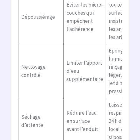
Éviter les micro-
toute la
couches qui
surface,
Dépoussiérage
empêchent
insister sur
l’adhérence
les angles et
les arêtes
Éponge
humide,
Limiter l’apport
Nettoyage
rinçage
d’eau
contrôlé
léger, pas de
supplémentaire
jet à haute
pression
Laisser
Réduire l’eau
respirer 12 à
Séchage
en surface
24 h dans un
d’attente
avant l’enduit
local ventilé
si possible