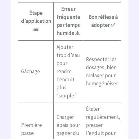
Erreur
Étape
fréquente
Bon réflexe à
d’application
par temps
adopter ✅
🧱
humide ⚠️
Ajouter
trop d’eau
Respecter les
pour
dosages, bien
Gâchage
rendre
malaxer pour
l’enduit
homogénéiser
plus
“souple”
Étaler
Charger
régulièrement,
Première
épais pour
presser
passe
gagner du
l’enduit pour