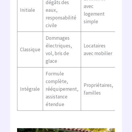
dégâts des
avec
Assist
Initiale
eaux,
logement
extens
responsabilité
simple
civile
Dommages
Rééqu
électriques,
Locataires
à neuf
Classique
vol, bris de
avec mobilier
assist
glace
juridi
Formule
Prote
complète,
Propriétaires,
juridi
Intégrale
rééquipement,
familles
extens
assistance
mesur
étendue