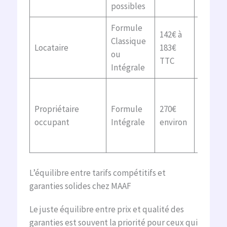
possibles
eaux
Formule
Vol,
142€ à
Classique
domma
Locataire
183€
ou
électri
TTC
Intégrale
assista
Rééqui
à neuf, 
Propriétaire
Formule
270€
assura
occupant
Intégrale
environ
habitat
complè
L’équilibre entre tarifs compétitifs et
garanties solides chez MAAF
Le juste équilibre entre prix et qualité des
garanties est souvent la priorité pour ceux qui