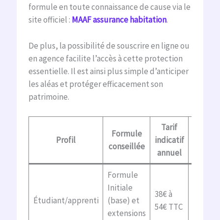
formule en toute connaissance de cause via le
site officiel :
MAAF assurance habitation
.
De plus, la possibilité de souscrire en ligne ou
en agence facilite l’accès à cette protection
essentielle. Il est ainsi plus simple d’anticiper
les aléas et protéger efficacement son
patrimoine.
Tarif
Princ
Formule
Profil
indicatif
gara
conseillée
annuel
incl
Formule
Respons
Initiale
civile,
38€ à
Étudiant/apprenti
(base) et
incendi
54€ TTC
extensions
dégâts 