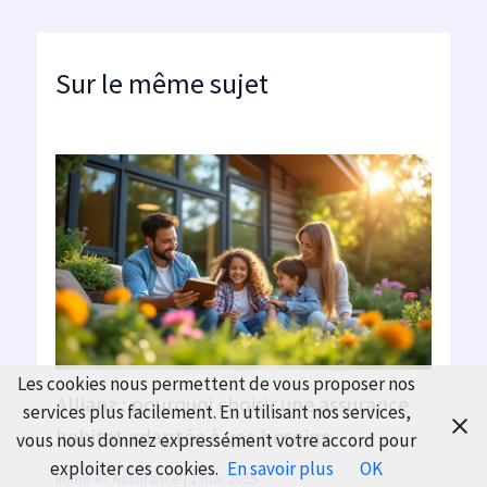
Sur le même sujet
Les cookies nous permettent de vous proposer nos
Allianz : pourquoi choisir une assurance
services plus facilement. En utilisant nos services,
habitat adaptée à vos besoins
vous nous donnez expressément votre accord pour
exploiter ces cookies.
En savoir plus
OK
Immo et Assurance
|
1 mai 2025