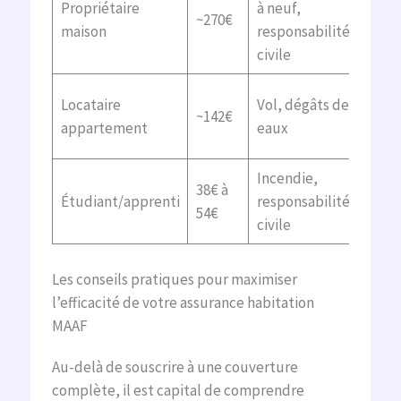
Propriétaire
à neuf,
com
~270€
maison
responsabilité
prot
civile
juri
Assi
Locataire
Vol, dégâts des
~142€
réé
appartement
eaux
opti
Incendie,
Base
38€ à
Étudiant/apprenti
responsabilité
poss
54€
civile
d’ex
Les conseils pratiques pour maximiser
l’efficacité de votre assurance habitation
MAAF
Au-delà de souscrire à une couverture
complète, il est capital de comprendre