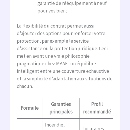
garantie de rééquipement à neuf
pour vos biens.
La flexibilité du contrat permet aussi
d’ajouter des options pour renforcer votre
protection, par exemple le service
d’assistance ou la protection juridique. Ceci
met en avant une vraie philosophie
pragmatique chez MAAF : un équilibre
intelligent entre une couverture exhaustive
et la simplicité d’adaptation aux situations de
chacun.
Garanties
Profil
Op
Formule
principales
recommandé
fré
Incendie,
Locataires